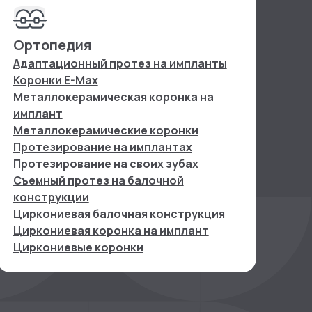
Ортопедия
Адаптационный протез на импланты
Коронки E-Max
Металлокерамическая коронка на
имплант
Металлокерамические коронки
Протезирование на имплантах
Протезирование на своих зубах
Съемный протез на балочной
конструкции
Циркониевая балочная конструкция
Циркониевая коронка на имплант
Циркониевые коронки