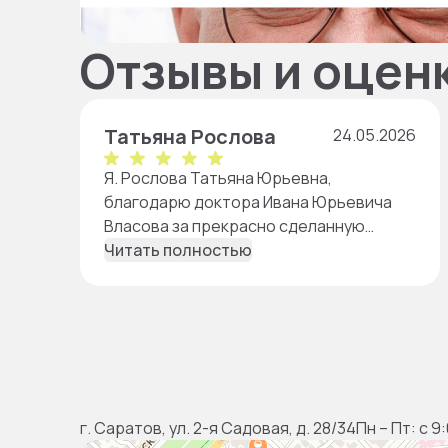
Отзывы и оцен
Татьяна Рослова
24.05.2026
Я. Рослова Татьяна Юрьевна,
благодарю доктора Ивана Юрьевича
Власова за прекрасно сделанную
работу, за чуткое, внимательное и
Читать полностью
заботливое отношение. Огромное ему
спасибо.
г. Саратов, ул. 2-я Садовая, д. 28/34
Пн – Пт: с 9