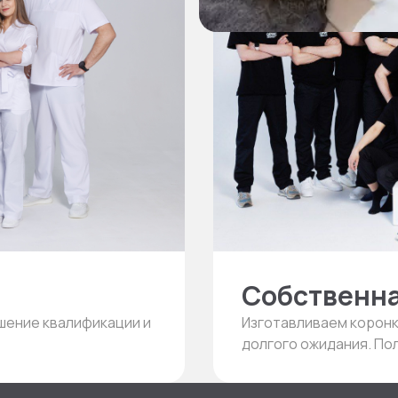
Собственна
Изготавливаем коронк
ышение квалификации и
долгого ожидания. По