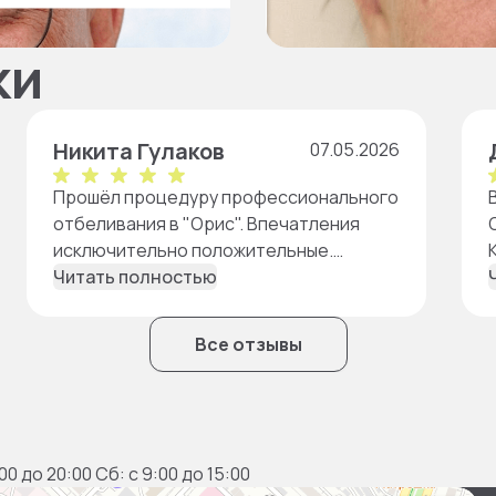
ки
Никита Гулаков
07.05.2026
Прошёл процедуру профессионального
отбеливания в "Орис". Впечатления
исключительно положительные.
Процесс занял около часа, дискомфорт
Читать полностью
минимальный. Эффект заметен сразу.
Первые пару дней соблюдал
Все отзывы
рекомендации по еде и напиткам: не
есть красящие продукты. Пока всем
доволен!
:00 до 20:00 Сб: с 9:00 до 15:00